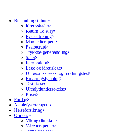
Behandlingstilbud
Idrettsskader
Return To Play
Fysisk trening
Manuellterapeut
Fysioterapi
Trykkbølgebehandling
Såler
Kiropraktor
Lege og idrettslege
Ultrasonisk vekst og modningstest
Ernæringsfysiolog
Testutstyr
Ultralydundersøkelse
Priser
For lag
Avtalefysioterapeut
Helseforsikring
Om oss
Vikingklinikken
Våre terapeuter