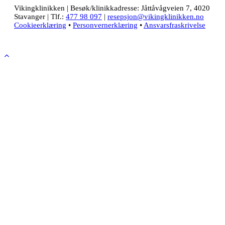
Vikingklinikken | Besøk/klinikkadresse: Jåttåvågveien 7, 4020
Stavanger | Tlf.:
477 98 097
|
resepsjon@vikingklinikken.no
Cookieerklæring
•
Personvernerklæring
•
Ansvarsfraskrivelse