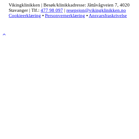
Vikingklinikken | Besøk/klinikkadresse: Jåttåvågveien 7, 4020
Stavanger | Tlf.:
477 98 097
|
resepsjon@vikingklinikken.no
Cookieerklæring
•
Personvernerklæring
•
Ansvarsfraskrivelse