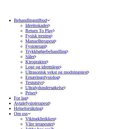
Behandlingstilbud
Idrettsskader
Return To Play
Fysisk trening
Manuellterapeut
Fysioterapi
Trykkbølgebehandling
Såler
Kiropraktor
Lege og idrettslege
Ultrasonisk vekst og modningstest
Ernæringsfysiolog
Testutstyr
Ultralydundersøkelse
Priser
For lag
Avtalefysioterapeut
Helseforsikring
Om oss
Vikingklinikken
Våre terapeuter