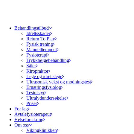
Behandlingstilbud
Idrettsskader
Return To Play
Fysisk trening
Manuellterapeut
Fysioterapi
Trykkbølgebehandling
Såler
Kiropraktor
Lege og idrettslege
Ultrasonisk vekst og modningstest
Ernæringsfysiolog
Testutstyr
Ultralydundersøkelse
Priser
For lag
Avtalefysioterapeut
Helseforsikring
Om oss
Vikingklinikken