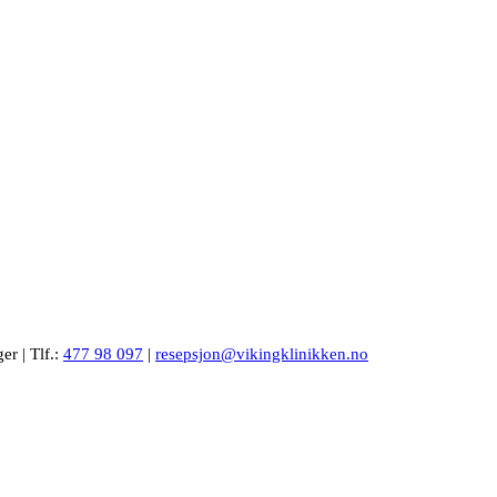
er | Tlf.:
477 98 097
|
resepsjon@vikingklinikken.no