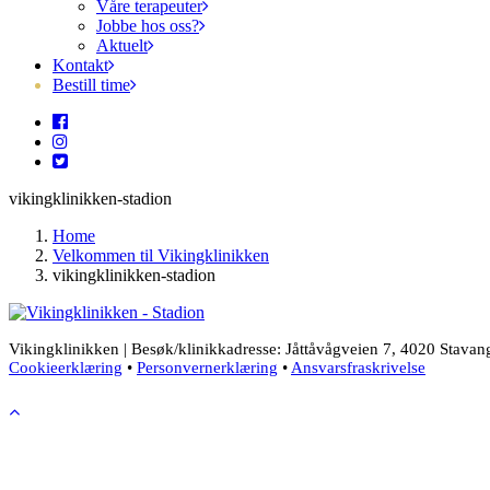
Våre terapeuter
Jobbe hos oss?
Aktuelt
Kontakt
Bestill time
vikingklinikken-stadion
Home
Velkommen til Vikingklinikken
vikingklinikken-stadion
Vikingklinikken | Besøk/klinikkadresse: Jåttåvågveien 7, 4020 Stavang
Cookieerklæring
•
Personvernerklæring
•
Ansvarsfraskrivelse