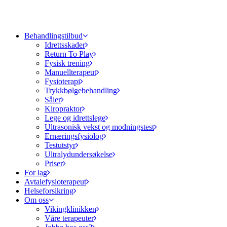
Behandlingstilbud
Idrettsskader
Return To Play
Fysisk trening
Manuellterapeut
Fysioterapi
Trykkbølgebehandling
Såler
Kiropraktor
Lege og idrettslege
Ultrasonisk vekst og modningstest
Ernæringsfysiolog
Testutstyr
Ultralydundersøkelse
Priser
For lag
Avtalefysioterapeut
Helseforsikring
Om oss
Vikingklinikken
Våre terapeuter