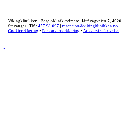
Vikingklinikken | Besøk/klinikkadresse: Jåttåvågveien 7, 4020
Stavanger | Tlf.:
477 98 097
|
resepsjon@vikingklinikken.no
Cookieerklæring
•
Personvernerklæring
•
Ansvarsfraskrivelse