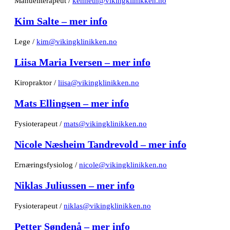
Manuellterapeut /
kenneth@vikingklinikken.no
Kim Salte – mer info
Lege /
kim@vikingklinikken.no
Liisa Maria Iversen – mer info
Kiropraktor /
liisa@vikingklinikken.no
Mats Ellingsen – mer info
Fysioterapeut /
mats@vikingklinikken.no
Nicole Næsheim Tandrevold – mer info
Ernæringsfysiolog /
nicole@vikingklinikken.no
Niklas Juliussen – mer info
Fysioterapeut /
niklas@vikingklinikken.no
Petter Søndenå – mer info